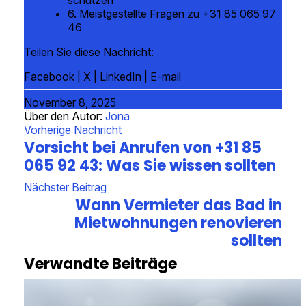
6. Meistgestellte Fragen zu +31 85 065 97
46
Teilen Sie diese Nachricht:
Facebook
|
X
|
LinkedIn
|
E-mail
November 8, 2025
Über den Autor:
Jona
Vorherige Nachricht
Vorsicht bei Anrufen von +31 85
065 92 43: Was Sie wissen sollten
Nächster Beitrag
Wann Vermieter das Bad in
Mietwohnungen renovieren
sollten
Verwandte Beiträge